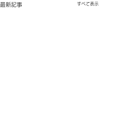
すべて表示
最新記事
屋代高校の生徒さん達の
研究にご協力しました
コメント
長野県千曲市にある 屋代高
等学校 の生徒さんグループ