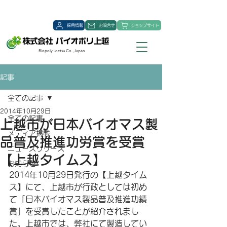
採用情報
お問合せ
ショップサイト
Biopoly Joetsu Co. ,Japan
記事
全ての記事
2014年10月29日
全ての記事
上越市が日本バイオマス製
メディア掲載
品普及推進功労賞を受賞
ニュースリリース
【上越タイムス】
お知らせ
2014年10月29日発行の【上越タイム
ス】にて、上越市が行政としては初め
て「日本バイオマス製品普及推進功績
賞」を受賞したことが紹介されまし
た。上越市では、弊社にて製造してい