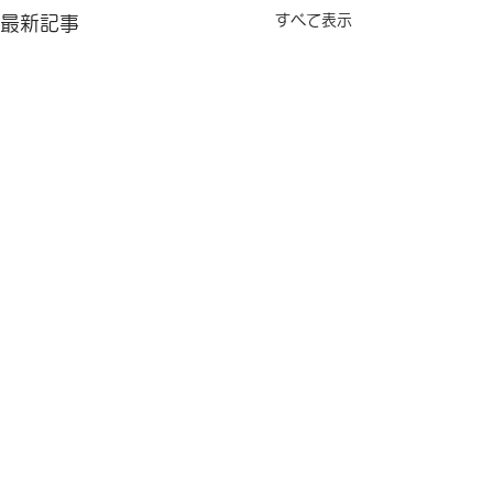
すべて表示
最新記事
佐藤悠雅CFO、任期満了
後は、特別研究員（提携
コメント
研究員）に就任
このたび、2022年10月から
初代CFO(最高未来責任者)に