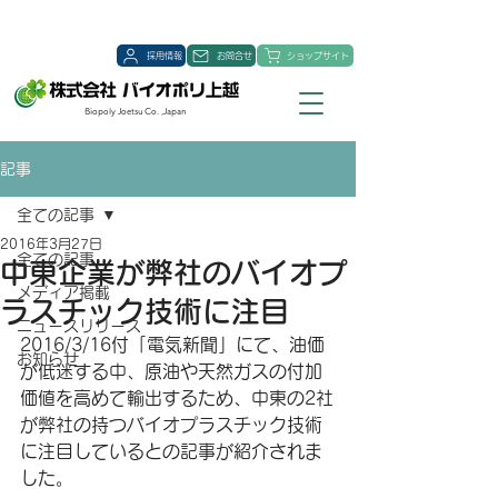
採用情報
お問合せ
ショップサイト
Biopoly Joetsu Co. ,Japan
記事
全ての記事
2016年3月27日
全ての記事
中東企業が弊社のバイオプ
メディア掲載
ラスチック技術に注目
ニュースリリース
2016/3/16付「電気新聞」にて、油価
お知らせ
が低迷する中、原油や天然ガスの付加
価値を高めて輸出するため、中東の2社
が弊社の持つバイオプラスチック技術
に注目しているとの記事が紹介されま
した。