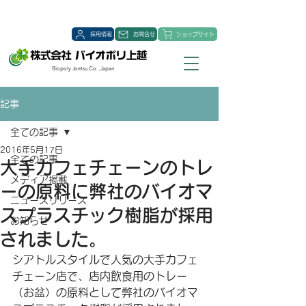
採用情報
お問合せ
ショップサイト
Biopoly Joetsu Co. ,Japan
記事
全ての記事
2016年5月17日
全ての記事
大手カフェチェーンのトレ
メディア掲載
ーの原料に弊社のバイオマ
ニュースリリース
スプラスチック樹脂が採用
お知らせ
されました。
シアトルスタイルで人気の大手カフェ
チェーン店で、店内飲食用のトレー
（お盆）の原料として弊社のバイオマ