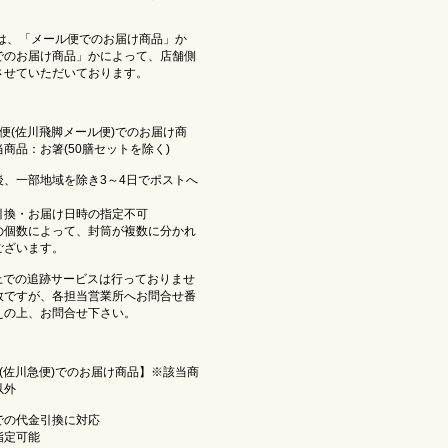
は、「メール便でのお届け商品」か
でのお届け商品」かによって、店舗側
させていただいております。
便(佐川飛脚メール便)でのお届け商
商品：お箸(50膳セットを除く)
、一部地域を除き3～4日でポストへ
換・お届け日時の指定不可
個数によって、封筒が複数に分かれ
ございます。
上での追跡サービスは行っておりませ
数ですが、各担当営業所へお問合せ番
えの上、お問合せ下さい。
(佐川急便)でのお届け商品】※該当商
以外
の代金引換に対応
定可能