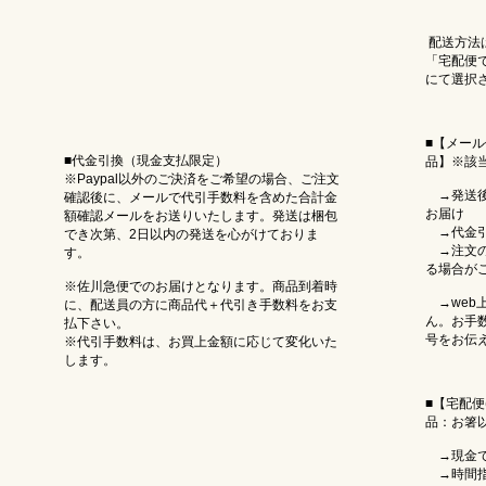
配送方法
「宅配便
にて選択
■【メール
■代金引換（現金支払限定）
品】※該当
※Paypal以外のご決済をご希望の場合、ご注文
→発送後
確認後に、メールで代引手数料を含めた合計金
お届け
額確認メールをお送りいたします。発送は梱包
→代金引
でき次第、2日以内の発送を心がけておりま
→注文の
す。
る場合が
※佐川急便でのお届けとなります。商品到着時
→web
に、配送員の方に商品代＋代引き手数料をお支
ん。お手
払下さい。
号をお伝
※代引手数料は、お買上金額に応じて変化いた
します。
■【宅配便
品：お箸
→現金で
→時間指