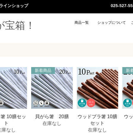
ラインショップ
025-527
が宝箱！
商品一覧
ショップについて
新着商品
新
ックビュー
クイックビュー
クイックビュー
ク
箸 10膳セッ
貝がら箸 20膳
ウッドプラ箸 10膳
ウッ
ト
セット
在庫なし
在庫なし
在庫なし