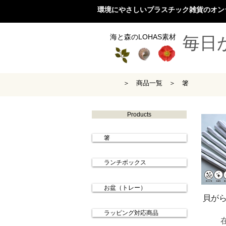
環境にやさしいプラスチック雑貨のオン
海と森のLOHAS素材
毎日
＞
商品一覧
＞
箸
Products
箸
ランチボックス
お盆（トレー）
クイ
貝がら
ラッピング対応商品