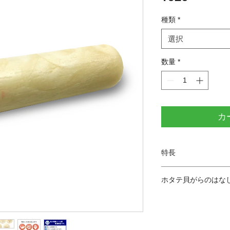
格
種類
*
選択
数量
*
カ
特長
環境にやさしい新素
ホタテ貝がらのはな
これまで使われてい
ホタテは1個につき2
素材を開発。環境に
外側は、片方が白、
「貝がらプラスチッ
メール便送料無料で