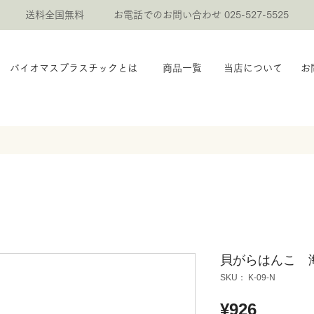
送料全国無料 お電話でのお問い合わせ 025-527-5525
バイオマスプラスチックとは
商品一覧
当店について
お
貝がらはんこ 
SKU： K-09-N
価
¥926