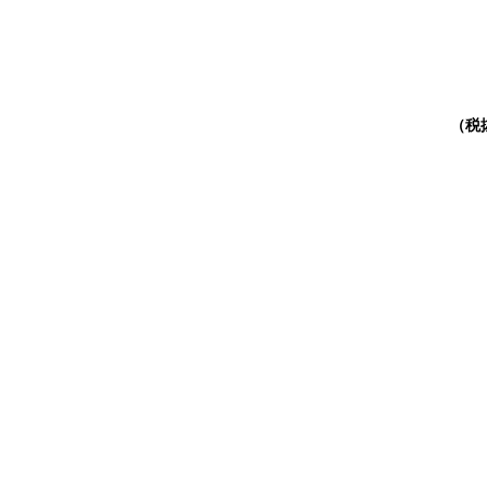
安心の日本製
原料のホタテ貝がら
使用。製品の製造も
（税