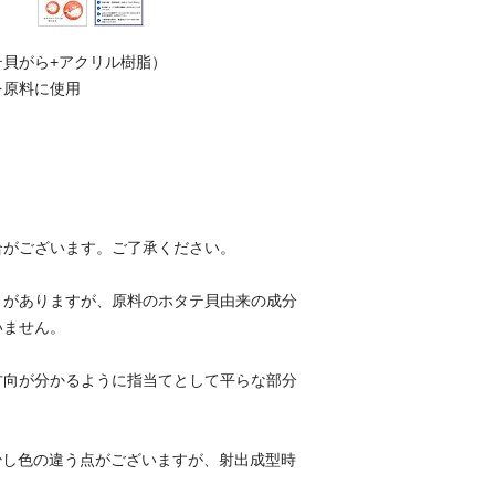
使用しているため、
由来の小さな黒っぽ
メール便にてポスト
時指定・代金引換に
貝がら+アクリル樹脂）
数によっては封筒が
原料に使用
プラスチックであり
ハンコの表面を「は
たことで、プラスチ
す。
合がございます。ご了承ください。
同じものは一つとし
とがありますが、原料のホタテ貝由来の成分
射出成型時にできる
いません。
つとしてないオンリ
方向が分かるように指当てとして平らな部分
押しやすい印面
ホタテ貝がらプラス
に印面の中央が少し
少し色の違う点がございますが、射出成型時