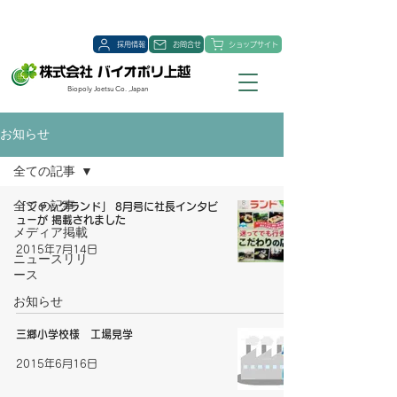
採用情報
お問合せ
ショップサイト
Biopoly Joetsu Co. ,Japan
お知らせ
全ての記事
全ての記事
「ジャックランド」 8月号に社長インタビ
ューが 掲載されました
メディア掲載
2015年7月14日
ニュースリリ
ース
お知らせ
三郷小学校様 工場見学
2015年6月16日